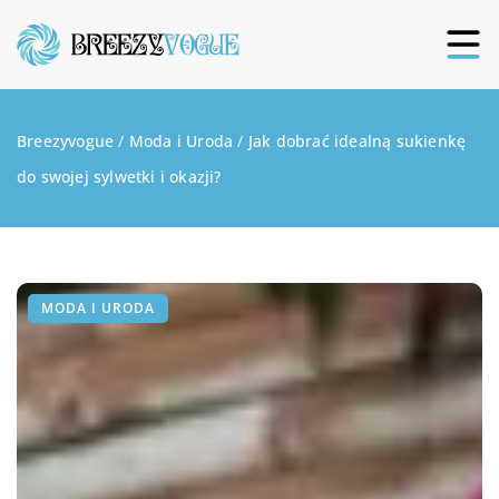
Breezyvogue
/
Moda i Uroda
/
Jak dobrać idealną sukienkę
do swojej sylwetki i okazji?
MODA I URODA