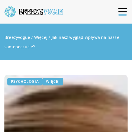
Breezyvogue
/
Więcej
/
Jak nasz wygląd wpływa na nasze
samopoczucie?
PSYCHOLOGIA
WIĘCEJ