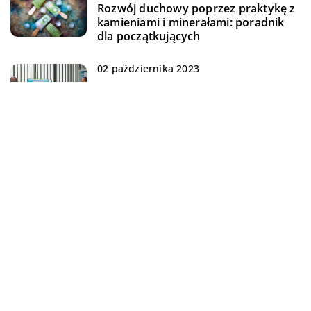
Rozwój duchowy poprzez praktykę z
kamieniami i minerałami: poradnik
dla początkujących
02 października 2023
Zrozumienie i zastosowanie audytu
dostępności w praktyce: przewodnik
krok po kroku
15 stycznia 2024
Jak wybrać doskonały prezent, który
sprawdzi się na każdą okazję?
Przewodnik po oryginalnych i
personalizowanych upominkach
23 czerwca 2024
Jak wybrać odpowiedni gabinet
stomatologiczny dla swoich potrzeb?