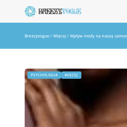
Breezyvogue
/
Więcej
/
Wpływ mody na naszą samooc
PSYCHOLOGIA
WIĘCEJ