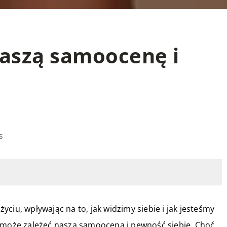
aszą samoocenę i
s
ciu, wpływając na to, jak widzimy siebie i jak jesteśmy
, może zależeć nasza samoocena i pewność siebie. Choć