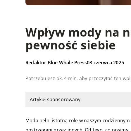
Wpływ mody na n
pewność siebie
Redaktor Blue Whale Press
08 czerwca 2025
Potrzebujesz ok. 4 min. aby przeczytać ten wpi
Artykuł sponsorowany
Moda pełni istotną rolę w naszym codziennym ży
postrzegani przez innych. Od tego, co nosimy