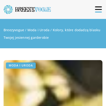
Breezyvogue
/
Moda i Uroda
/
Kolory, które dodadzą blasku
Twojej jesiennej garderobie
MODA I URODA