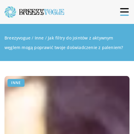
Breezyvogue
/
Inne
/
Jak filtry do jointów z aktywnym
węglem mogą poprawić twoje doświadczenie z paleniem?
INNE