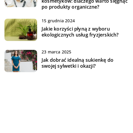
kosmetyków: dlaczego warto sięgnąć
po produkty organiczne?
15 grudnia 2024
Jakie korzyści płyną z wyboru
ekologicznych usług fryzjerskich?
23 marca 2025
Jak dobrać idealną sukienkę do
swojej sylwetki i okazji?
02 listopada 2023
Odkrywając sekrety młodości: jak
peptydy pomagają w walce z
siwiejącymi włosami
11 marca 2025
Jak wybrać idealny biustonosz dla
każdego typu sylwetki?